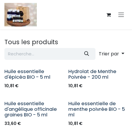
Se rendre au contenu
Tous les produits
Trier par
Huile essentielle
Hydrolat de Menthe
d'épicéa BIO - 5 ml
Poivrée - 200 ml
10,81
€
10,81
€
Huile essentielle
Huile essentielle de
d'angélique officinale
menthe poivrée BIO - 5
graines BIO - 5 ml
ml
33,60
€
10,81
€